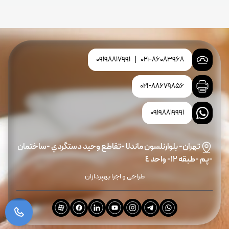
09198817991
|
021-86083968
021-88679856
09198819991
تهران- بلوارنلسون ماندلا -تقاطع وحيد دستگردي -ساختمان
-پم -طبقه ١٢- واحد ٤
طراحی و اجرا بهپردازان