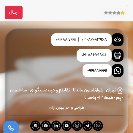
ارسال
09198817991
|
021-86083968
021-88679856
09198819991
تهران- بلوارنلسون ماندلا -تقاطع وحيد دستگردي -ساختمان
-پم -طبقه ١٢- واحد ٤
طراحی و اجرا بهپردازان