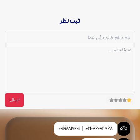
ثبت نظر
ارسال
09198817991
|
021-86083968