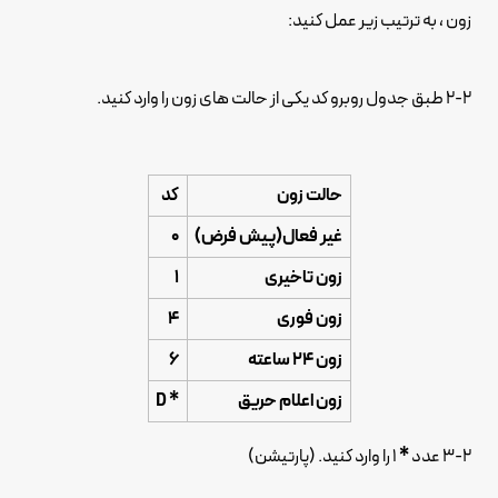
زون ، به ترتیب زیر عمل کنید:
2-2 طبق جدول روبرو کد یکی از حالت های زون را وارد کنید.
حالت زون
کد
غیر فعال(پیش فرض)
0
زون تاخیری
1
زون فوری
4
زون 24 ساعته
6
زون اعلام حریق
* D
3-2 عدد
*
1 را وارد کنید. (پارتیشن)