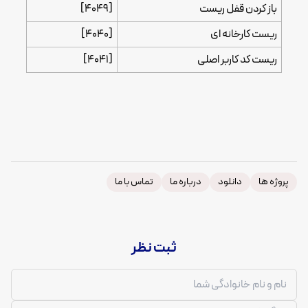
باز کردن قفل ریست
[4049]
ریست کارخانه ای
[4040]
ریست کد کاربر اصلی
[4041]
پروژه ها
دانلود
درباره ما
تماس با ما
ثبت نظر