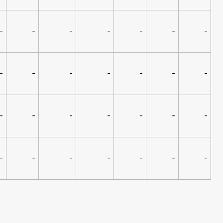
-
-
-
-
-
-
-
-
-
-
-
-
-
-
-
-
-
-
-
-
-
-
-
-
-
-
-
-