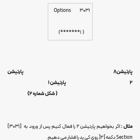
3031 Options
( 1*******)
پارتیشن8 پارتیشن
2 پارتیشن 1
( شکل شماره 2)
مثال :
اگر بخواهیم پارتیشن 2 را فعال کنیم پس از ورود به [3031]
Section دکمه] 2[ روی کی پد را فشار می دهیم.