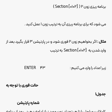
برنامه ریزی زون 2 ( [0102] Section )
می شود که برای برنامه ریزی آن به ترتیب زون 1 عمل کنید .
مثال :
اگر بخواهیم زون 2 فوری شود و در پارتیشن 3 قرار بگیرد بعد از
وارد شدن به [0102] Section به ترتیب
زیر اعداد را وارد می کنیم : 43 ENTER
حالت فوری با توجه به
جدول1
شماره پارتیشن
6-2 این مراحل را تا هر تعداد زون مورد نیاز ادامه دهید. بعد از برنامه