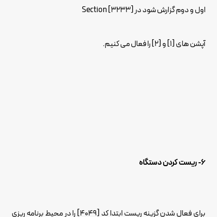
اول و دوم گزارش شود در Section [3233]
آپشن های [1] و [2] را فعال می کنیم.
6- ریست کردن دستگاه
برای فعال شدن گزینه ریست ابتدا کد [4049] را در محیط برنامه ریزی