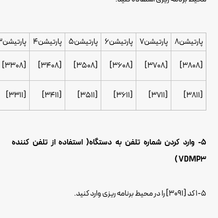
پارتیشن8
پارتیشن7
پارتیشن6
پارتیشن5
پارتیشن4
پارتیشن3
[3308]
[3408]
[3508]
[3608]
[3708]
[3808]
[3311]
[3411]
[3511]
[3611]
[3711]
[3811]
5- وارد کردن شماره تلفن به دستگاه( استفاده از تلفن کننده
VDMP3 )
1-5 کد [3091] را در محیط برنامه ریزی وارد کنید.