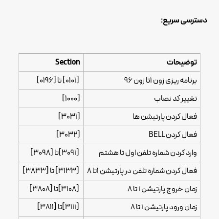
دسترسی سریع:
توضیحات
Section
برنامه ریزی زون 1تا زون 96
[0101] تا [0196]
تغییر کد نصاب
[1000]
فعال کردن پارتیشن ها
[3031]
فعال کردن BELL
[3032]
وارد کردن شماره تلفن اول تا هشتم
[3091]تا [3098]
فعال کردن شماره تلفن در پارتیشن 1تا 8
[3133] تا [3833]
زمان خروج پارتیشن 1 تا 8
[3108]تا [3808]
زمان ورود پارتیشن 1 تا 8
[3111]تا [3811]