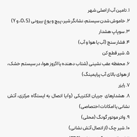
1. تامین آب از اصلی شهر
2. خاموش شدن سیستم، نشانگر شیر، پیچ و یوغ بیرونی (O، S، و Y)
3. سوپاپ هشدار
4. فشار سنج (آب یا هوا و آب)
5. شیر قطع کن
6. محفظه عقب نشینی (شتاب دهنده یا اگزوز هوا، در سیستم خشک،
از هوای بالای آب پرایمینگ)
7. رایزر
8. هشدارهای جریان الکتریکی (و/یا اتصال به ایستگاه مرکزی، آتش
نشانی یا امکانات اختصاصی)
9. واتر موتور گونگ (محلی)
10. شیر چک (از اتصال آتش نشانی)