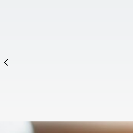
23 آذر
|
660 بازدید
ر
|
192 بازدید
ور حرارتی چیست
دوربین مداربسته صنعتی
وزی همواره با سه مؤلفه اصلی
معماری دوربین‌های باکس صنعتی
دود، شعله و حرارت همراه است.
(Box Cameras) ترکیبی دقیق از
 تولیدشده در اثر احتراق بسیار
مهندسی مکانیک و الکترونیک است.
ر از دمای طبیعی فضای ساختمان
اولین لایه دفاعی در این تجهیزات، کا
و مسیر افزایش غیرطبیعی را
یا محفظه بیرونی است که نقشی حیا
 می‌کند
در بقای دستگاه ایفا می‌کند.