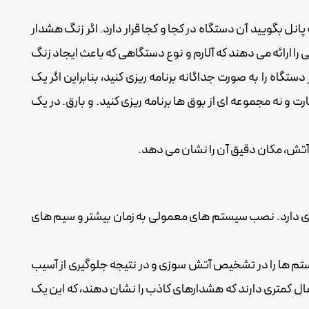
 می‌دهند که آدرسی را روی دستگاه فیلد تنظیم کنید، معمولاً یک عدد 3 رقمی، و سپس به پانل بگویید آن دستگاه در کجا و کجا قرار دارد. اگر زنگ هشدار
(آدرس: 023) سالن طبقه 1 در اتاق 102." این سیستم ها مکان مشخصی را ارائه می دهند که آلارم و نوع دستگاهی که باعث ایجاد زنگ
اه را به صورت جداگانه برنامه ریزی کنید، بنابراین اگر یک
رت و نه مجموعه ای از بوق ها برنامه ریزی کنید. و بارق. در یک
 آتش، مکان دقیق آن را نشان می دهد.
ری دارد. نصب سیستم های معمولی به زمان بیشتر و سیم های
ستم ها را در تشخیص آتش سوزی و در نتیجه جلوگیری از آسیب
ال کمتری دارند که هشدارهای کاذب را نشان دهند، که این یک