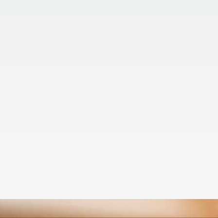
29 تیر
|
84 بازدید
16 تی
اماکن بی‌ سیم و
معرفی انواع دزدگیر منزل
دتکت
، فقط خرید یک
در شرایطی که حفظ امنیت خانه، محل
آتش‌س
ر نیست؛ در واقع
کار و فضاهای تجاری به یکی از
یعنی 
 لایه امنیتی
دغدغه‌های اصلی افراد تبدیل شده
حرارت
گاه، دفتر کار،
است، انتخاب یک دزدگیر منزل و اماکن
بالات
 خود هستید.
مناسب اهمیت بسیار بالایی پیدا
بوده 
 خرید دزدگیر
می‌کند.
دنبال