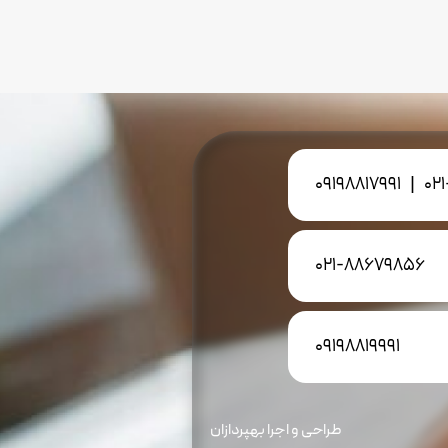
09198817991
|
02
021-88679856
09198819991
طراحی و اجرا بهپردازان