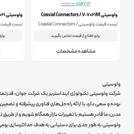
ولوسیتی Coaxial Connectors / V-7061M
ولوسیتی Coaxial Connectors / V-7061
لیست قیمت ولوسیتی Coaxial Connectors /
V-7061
V-7061M
برای اطلاع از قیمت تماس بگیرید
برای
مشاهده مشخصات
م
ولوسیتی
شرکت ولوسیتی تکنولوژی اینداستریز یک شرکت جوان، قدرتمند و
بوده و سعی دارد با ارائه راه‌حل‌های فناوری پیشرفته و تضمین
مدرن، ما قادر هستیم با تغییرات بازار همگام شویم و از طریق ت
ولوسیتی به طور جدی برای دستیابی به هدف حداکثرسازی بومی‌س