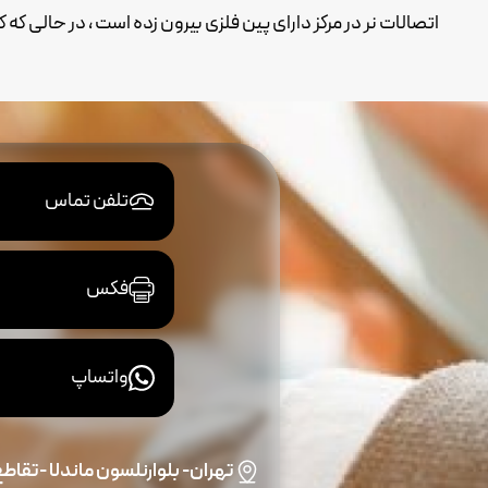
اتصالات نر در مرکز دارای پین فلزی بیرون زده است ، در حالی که 
تلفن تماس
فکس
واتساپ
تهران- بلوارنلسون ماندلا -تقاطع و