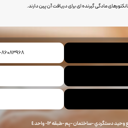
کانکتورهای مادگی گیرنده ای برای دریافت آن پین دارند.
1-86083968
حيد دستگردي -ساختمان -پم -طبقه ١٢- واحد ٤