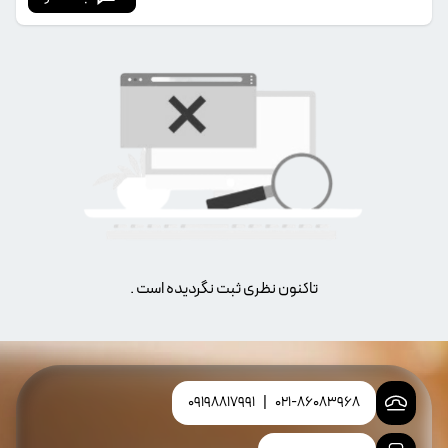
تاکنون نظری ثبت نگردیده است .
09198817991
|
021-86083968