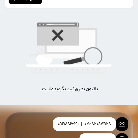
تاکنون نظری ثبت نگردیده است .
09198817991
|
021-86083968